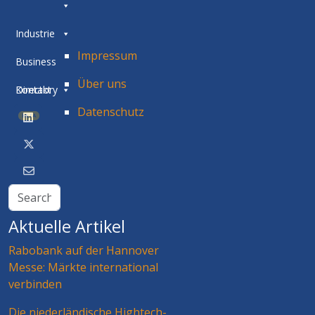
Industrie
Impressum
Business
Über uns
Directory
Kontakt
Datenschutz
BETA
Aktuelle Artikel
Rabobank auf der Hannover
Messe: Märkte international
verbinden
Die niederländische Hightech-