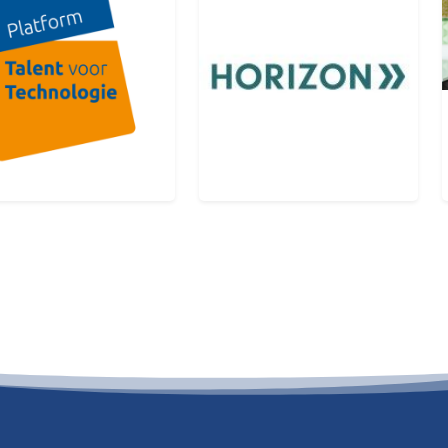
tform Talent voor
Horizon Flevoland
hniek