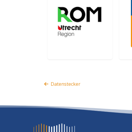
ROM Utrecht Region
Pla
and Key Sectors
Tec
Datenstecker