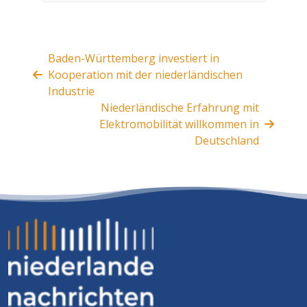
Baden-Württemberg investiert in
Kooperation mit der niederländischen
Industrie
Niederländische Erfahrung mit
Elektromobilität willkommen in
Deutschland