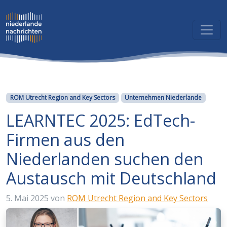
Kategorien
ROM Utrecht Region and Key Sectors
Unternehmen Niederlande
LEARNTEC 2025: EdTech-
Firmen aus den
Niederlanden suchen den
Austausch mit Deutschland
5. Mai 2025
von
ROM Utrecht Region and Key Sectors