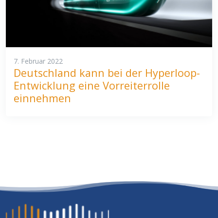
7. Februar 2022
Deutschland kann bei der Hyperloop-
Entwicklung eine Vorreiterrolle
einnehmen