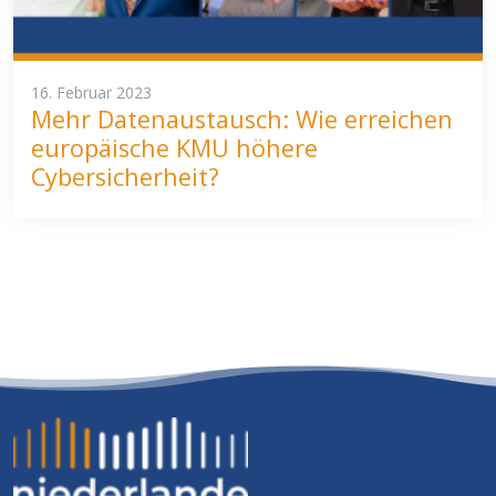
16. Februar 2023
Mehr Datenaustausch: Wie erreichen
europäische KMU höhere
Cybersicherheit?