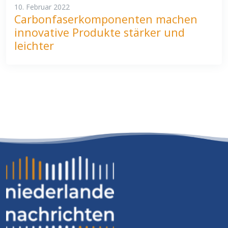
10. Februar 2022
Carbonfaserkomponenten machen
innovative Produkte stärker und
leichter