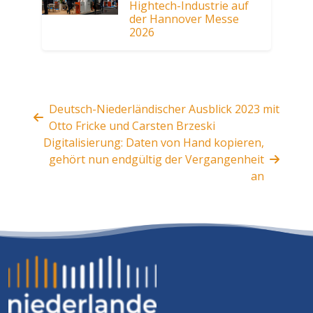
Hightech-Industrie auf
der Hannover Messe
2026
Deutsch-Niederländischer Ausblick 2023 mit
Otto Fricke und Carsten Brzeski
Digitalisierung: Daten von Hand kopieren,
gehört nun endgültig der Vergangenheit
an