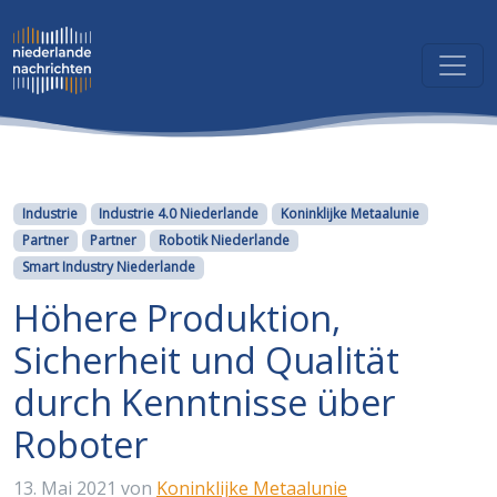
Kategorien
Industrie
Industrie 4.0 Niederlande
Koninklijke Metaalunie
Partner
Partner
Robotik Niederlande
Smart Industry Niederlande
Höhere Produktion,
Sicherheit und Qualität
durch Kenntnisse über
Roboter
13. Mai 2021
von
Koninklijke Metaalunie