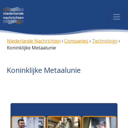
Skip to directory
Niederlande Nachrichten
›
Companies
›
Technology
›
Koninklijke Metaalunie
Koninklijke Metaalunie