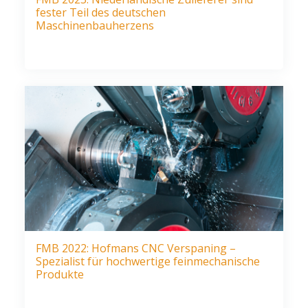
fester Teil des deutschen
Maschinenbauherzens
FMB 2022: Hofmans CNC Verspaning –
Spezialist für hochwertige feinmechanische
Produkte