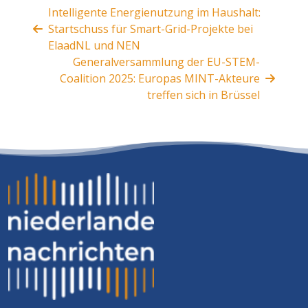
Intelligente Energienutzung im Haushalt:
Startschuss für Smart-Grid-Projekte bei
ElaadNL und NEN
Generalversammlung der EU-STEM-
Coalition 2025: Europas MINT-Akteure
treffen sich in Brüssel