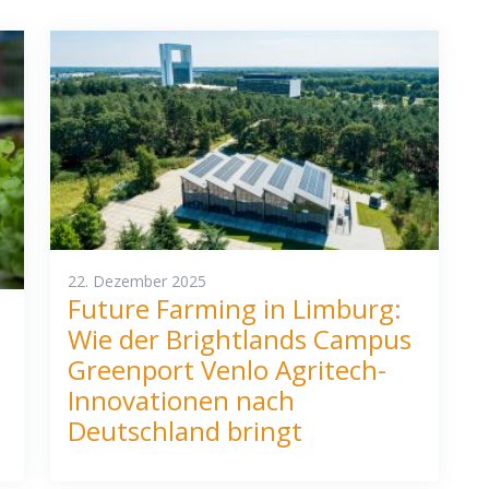
22. Dezember 2025
Future Farming in Limburg:
Wie der Brightlands Campus
Greenport Venlo Agritech-
Innovationen nach
Deutschland bringt