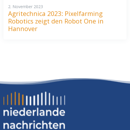
2. November 2023
Agritechnica 2023: Pixelfarming
Robotics zeigt den Robot One in
Hannover