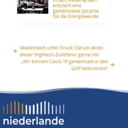
In den Niederlanden
entsteht eine
gemeinsame Sprache
für die Energiewende
Medizinwelt unter Druck: Darum denkt
dieser Hightech-Zulieferer gerne mit
„Wir können Covid-19 gemeinsam in den
Griff bekommen“