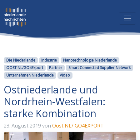
Kategorien
Die Niederlande
Industrie
Nanotechnologie Niederlande
OOST NL/GO4Export
Partner
Smart Connected Supplier Network
Unternehmen Niederlande
Video
Ostniederlande und
Nordrhein-Westfalen:
starke Kombination
23. August 2019
von
Oost NL/ GO4EXPORT