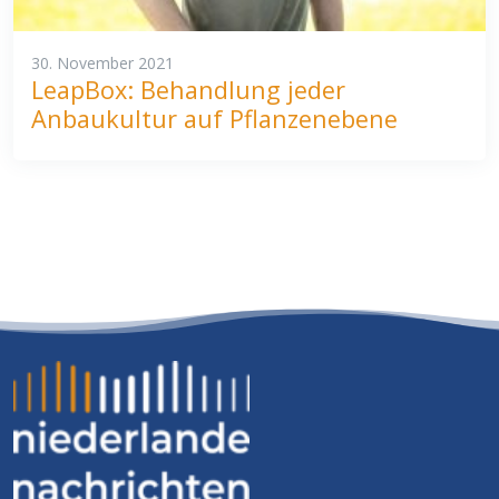
30. November 2021
LeapBox: Behandlung jeder
Anbaukultur auf Pflanzenebene