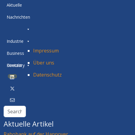
Aktuelle
Nachrichten
Industrie
Impressum
Business
Über uns
Directory
Kontakt
Datenschutz
BETA
Aktuelle Artikel
Rabobank auf der Hannover