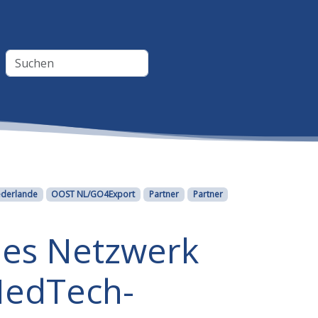
ederlande
OOST NL/GO4Export
Partner
Partner
hes Netzwerk
MedTech-