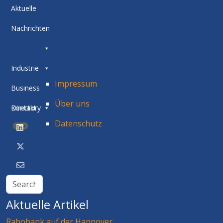
Aktuelle
Nachrichten
Industrie
Impressum
Business
Über uns
Directory
Kontakt
Datenschutz
BETA
Aktuelle Artikel
Rabobank auf der Hannover