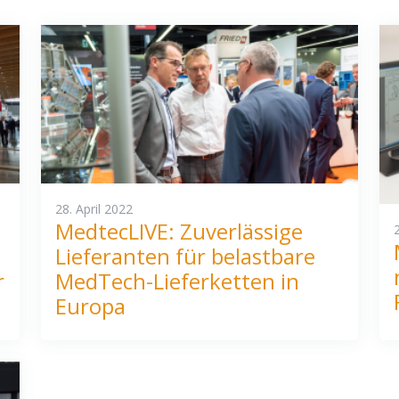
28. April 2022
MedtecLIVE: Zuverlässige
Lieferanten für belastbare
r
MedTech-Lieferketten in
Europa