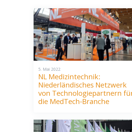
5. Mai 2022
NL Medizintechnik:
Niederländisches Netzwerk
von Technologiepartnern fü
die MedTech-Branche