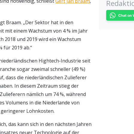
sind notwendig, schließt
Gert Jan Braam
,
Redakti
sagt Braam. „Der Sektor hat in den
it mit einem Wachstum von 4 % im Jahr
uch 2018 und 2019 wird ein Wachstum
% für 2019 ab.“
ederländischen Hightech-Industrie seit
 Branche sogar zweimal schneller (49 %)
uf, dass die niederländischen Zulieferer
aben. In diesem Zeitraum stieg der
 Zulieferern nämlich um 74 %, während
des Volumens in die Niederlande von
 geringerer Lohnkosten.
ich, das kann sich in den nächsten Jahren
insatzes neuer Technologie auf der