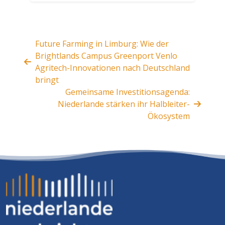
Future Farming in Limburg: Wie der
Brightlands Campus Greenport Venlo
Agritech-Innovationen nach Deutschland
bringt
Gemeinsame Investitionsagenda:
Niederlande stärken ihr Halbleiter-
Ökosystem