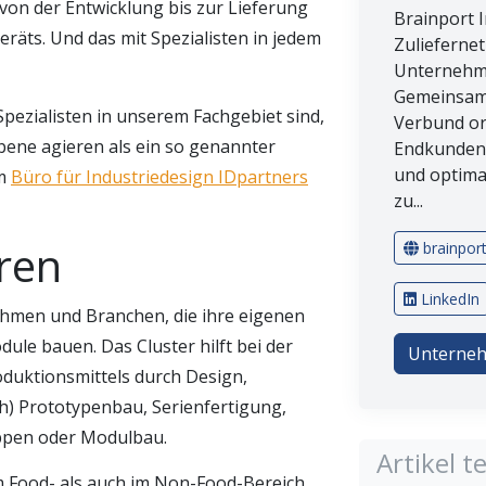
von der Entwicklung bis zur Lieferung
Brainport I
räts. Und das mit Spezialisten in jedem
Zulieferne
Unternehme
Gemeinsam 
pezialisten in unserem Fachgebiet sind,
Verbund or
ene agieren als ein so genannter
Endkunden 
und optimal
om
Büro für Industriedesign IDpartners
zu...
ren
brainpor
LinkedIn
ehmen und Branchen, die ihre eigenen
ule bauen. Das Cluster hilft bei der
Unterneh
duktionsmittels durch Design,
h) Prototypenbau, Serienfertigung,
pen oder Modulbau.
Artikel te
 Food- als auch im Non-Food-Bereich