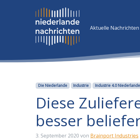
Aktuelle Nachrichten
Kategorien
Die Niederlande
Industrie
Industrie 4.0 Niederlande
Diese Zuliefer
besser beliefe
3. September 2020
von
Brainport Industries