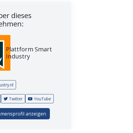
er dieses
ehmen:
Plattform Smart
Industry
stry.nl
Twitter
YouTube
mensprofil anzeigen