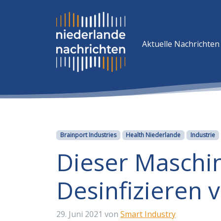
Aktuelle Nachrichten
Kategorien
Brainport Industries
Health Niederlande
Industrie
Dieser Maschi
Desinfizieren 
29. Juni 2021
von
Smart Industry