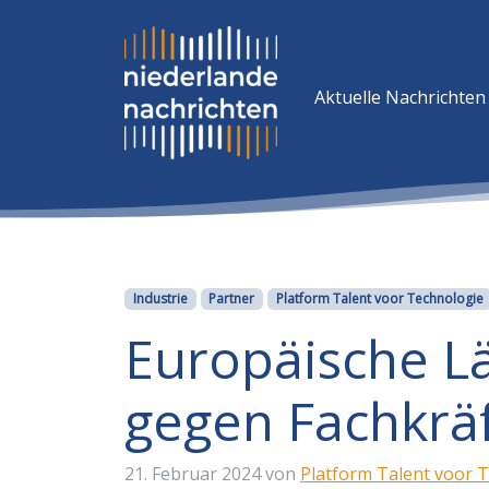
Aktuelle Nachrichten
Kategorien
Industrie
Partner
Platform Talent voor Technologie
Europäische L
gegen Fachkrä
21. Februar 2024
von
Platform Talent voor 