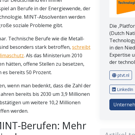
iel an Berufe in der Energiewende, der
technologie. MINT-Absolventen werden
große soziale Probleme gibt.
Die ‚Platfo
(Dutch Nat
bar. Technische Berufe wie die Metall-
Technology
sind besonders stark betroffen,
schreibt
in den Nie
Expertise 
limaschutz
. Als das Ministerium 2010
der technol
n hätten, offene Stellen zu besetzen,
 es bereits 50 Prozent.
ptvt.nl
fen, wenn man bedenkt, dass die Zahl der
LinkedIn
Jahren bereits bis 2030 um 3,9 Millionen
rbstätigen um weitere 10,2 Millionen
Unterneh
ffen werden.
MINT-Berufen: Mehr
Artikel te