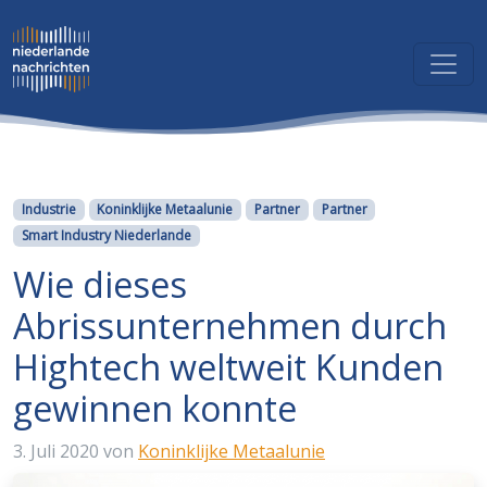
Kategorien
Industrie
Koninklijke Metaalunie
Partner
Partner
Smart Industry Niederlande
Wie dieses
Abrissunternehmen durch
Hightech weltweit Kunden
gewinnen konnte
3. Juli 2020
von
Koninklijke Metaalunie