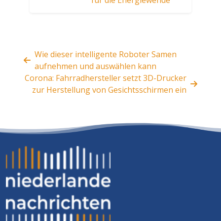
für die Energiewende
Wie dieser intelligente Roboter Samen
aufnehmen und auswählen kann
Corona: Fahrradhersteller setzt 3D-Drucker
zur Herstellung von Gesichtsschirmen ein