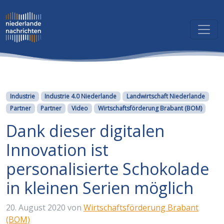
Kategorien
Industrie
Industrie 4.0 Niederlande
Landwirtschaft Niederlande
Partner
Partner
Video
Wirtschaftsförderung Brabant (BOM)
Dank dieser digitalen
Innovation ist
personalisierte Schokolade
in kleinen Serien möglich
20. August 2020
von
Wirtschaftsförderung Brabant
(BOM)