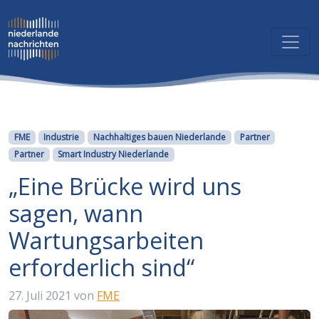
Kategorien
FME
Industrie
Nachhaltiges bauen Niederlande
Partner
Partner
Smart Industry Niederlande
„Eine Brücke wird uns
sagen, wann
Wartungsarbeiten
erforderlich sind“
27. Juli 2021
von
FME