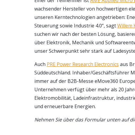
Einer der Teilnehmer ist
AME Applied Micro E
wachsender Hersteller von hochwertigen el
unseren Kerntechnologien angetrieben: En
Steuerung sowie Industrie 4.0“, sagt
Willem 
suchen wir nach der besten Lösung, basier
über Elektronik, Mechanik und Softwareentwi
unser Schwerpunkt sehr stark auf Ladesys
Auch
PRE Power Research Electronics
aus Br
Süddeutschland. Inhaber/Geschäftsführer M
immer auf der B2B-Messe eMove360 Europe 
Unternehmen verfügt über mehr als 20 Jahr
Elektromobilität, Ladeinfrastruktur, indus
und erneuerbare Energien.
Nehmen Sie über das Formular unten auf dies