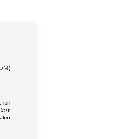
BOM)
schen
ützt
nalen