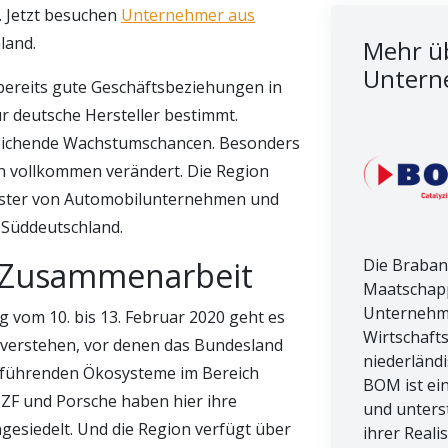
. Jetzt besuchen
Unternehmer aus
land.
Mehr üb
Untern
 bereits gute Geschäftsbeziehungen in
ür deutsche Hersteller bestimmt.
eichende Wachstumschancen. Besonders
chen vollkommen verändert. Die Region
luster von Automobilunternehmen und
 Süddeutschland.
e Zusammenarbeit
Die Braban
Maatschapp
Unternehm
vom 10. bis 13. Februar 2020 geht es
Wirtschaft
 verstehen, vor denen das Bundesland
niederländ
er führenden Ökosysteme im Bereich
BOM ist ei
 ZF und Porsche haben hier ihre
und unters
gesiedelt. Und die Region verfügt über
ihrer Reali