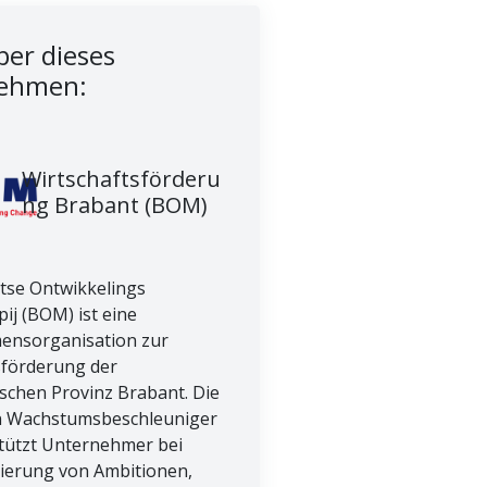
er dieses
ehmen:
Wirtschaftsförderu
ng Brabant (BOM)
tse Ontwikkelings
ij (BOM) ist eine
ensorganisation zur
sförderung der
ischen Provinz Brabant. Die
n Wachstumsbeschleuniger
tützt Unternehmer bei
sierung von Ambitionen,