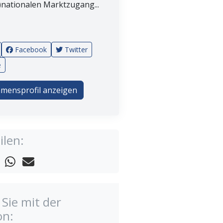
)nationalen Marktzugang...
Facebook
Twitter
e
mensprofil anzeigen
ilen:
Sie mit der
on: