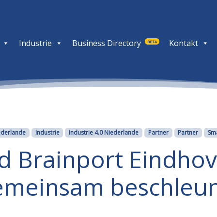
Industrie
Business Directory
Kontakt
BETA
ederlande
Industrie
Industrie 4.0 Niederlande
Partner
Partner
Sma
d Brainport Eindho
emeinsam beschleu