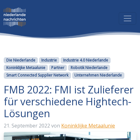
Kategorien
Die Niederlande
Industrie
Industrie 4.0 Niederlande
Koninklijke Metaalunie
Partner
Robotik Niederlande
Smart Connected Supplier Network
Unternehmen Niederlande
FMB 2022: FMI ist Zulieferer
für verschiedene Hightech-
Lösungen
21. September 2022
von
Koninklijke Metaalunie