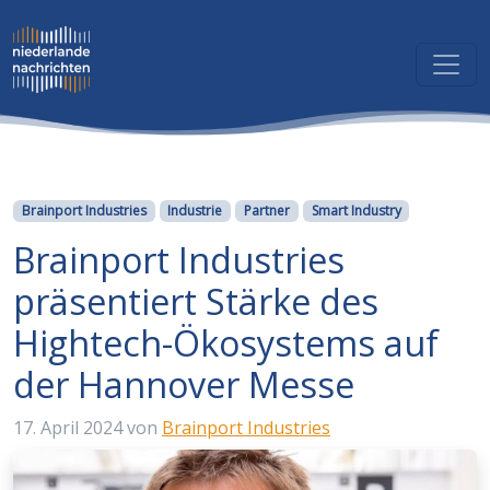
Kategorien
Brainport Industries
Industrie
Partner
Smart Industry
Brainport Industries
präsentiert Stärke des
Hightech-Ökosystems auf
der Hannover Messe
17. April 2024
von
Brainport Industries