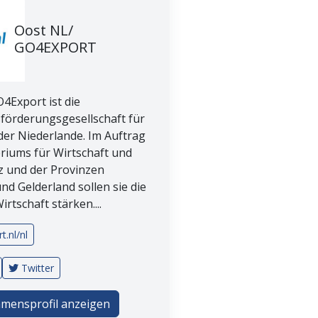
Oost NL/
GO4EXPORT
4Export ist die
sförderungsgesellschaft für
der Niederlande. Im Auftrag
eriums für Wirtschaft und
z und der Provinzen
und Gelderland sollen sie die
irtschaft stärken....
t.nl/nl
Twitter
mensprofil anzeigen