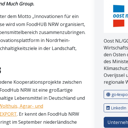
und Much Group.
nter dem Motto „Innovationen für ein
sse wird vom FoodHUB NRW organisiert,
Lebensmittelbereich zusammenzubringen.
ovationsplattform in Nordrhein-
Oost NL/GO
Wirtschaft
chhaltigkeitsziele in der Landschaft,
den Osten 
des Minist
3
Klimaschut
Overijssel 
hiedene Kooperationsprojekte zwischen
regionale W
FoodHub NRW ist eine großartige
go4expor
haltige Lebensmittel in Deutschland und
olthuis, Agrar- und
LinkedIn
4EXPORT
. Er kennt den FoodHub NRW
bringt im September niederländische
Unterneh