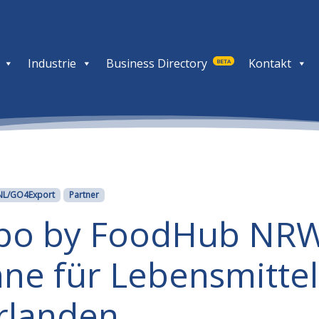
Industrie
Business Directory
Kontakt
BETA
NL/GO4Export
Partner
xpo by FoodHub NRW
hne für Lebensmitte
rlanden