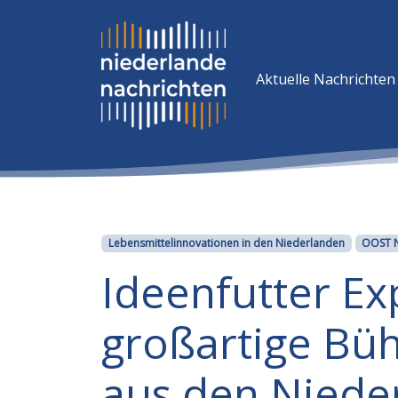
Aktuelle Nachrichten
Kategorien
Lebensmittelinnovationen in den Niederlanden
OOST 
Ideenfutter E
großartige Bü
aus den Niede