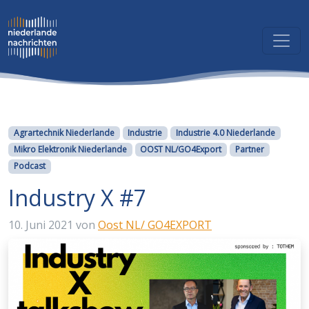
Kategorien
Agrartechnik Niederlande
Industrie
Industrie 4.0 Niederlande
Mikro Elektronik Niederlande
OOST NL/GO4Export
Partner
Podcast
Industry X #7
10. Juni 2021
von
Oost NL/ GO4EXPORT