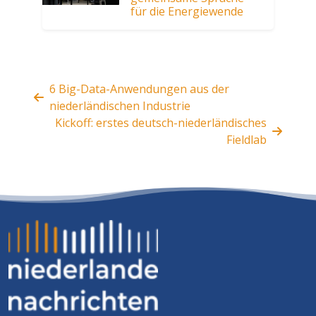
für die Energiewende
6 Big-Data-Anwendungen aus der
niederländischen Industrie
Kickoff: erstes deutsch-niederländisches
Fieldlab