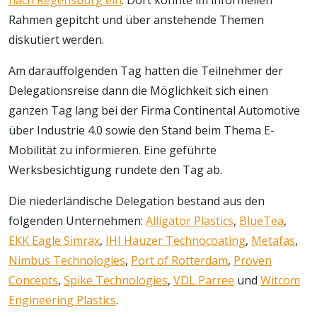
nach Regensburg ein
. Dort konnte im informellen
Rahmen gepitcht und über anstehende Themen
diskutiert werden.
Am darauffolgenden Tag hatten die Teilnehmer der
Delegationsreise dann die Möglichkeit sich einen
ganzen Tag lang bei der Firma Continental Automotive
über Industrie 4.0 sowie den Stand beim Thema E-
Mobilität zu informieren. Eine geführte
Werksbesichtigung rundete den Tag ab.
Die niederländische Delegation bestand aus den
folgenden Unternehmen:
Alligator Plastics
,
BlueTea
,
EKK Eagle Simrax
,
IHI Hauzer Technocoating
,
Metafas
,
Nimbus Technologies
,
Port of Rotterdam
,
Proven
Concepts
,
Spike Technologies
,
VDL Parree
und
Witcom
Engineering Plastics
.