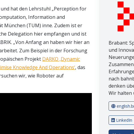
 und hat den Lehrstuhl „Perception for
Computation, Information and
ät München (TUM) inne. Zudem ist er
ische Delegation hier empfangen und ist
FABRIK. „Von Anfang an haben wir hier an
Brabant: S
und Innova
arbeitet. Zum Beispiel in der Forschung
Neuerunge
ropäischen Projekt
DARKO ‚Dynamic
Zusammena
timise Knowledge And Operations‘
, das
Erfahrunge
ersuchen wir, wie Roboter auf
nach bahnb
denken übe
Wir halten 
english.b
LinkedIn