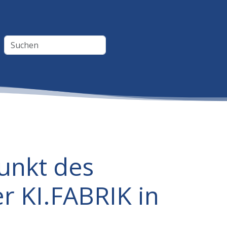
unkt des
r KI.FABRIK in