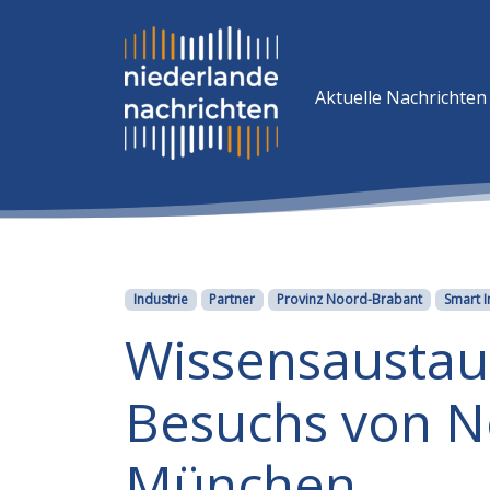
Aktuelle Nachrichten
Kategorien
Industrie
Partner
Provinz Noord-Brabant
Smart I
Wissensaustaus
Besuchs von No
München