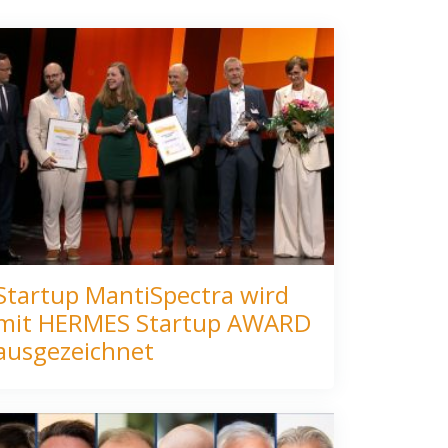
Startup MantiSpectra wird
mit HERMES Startup AWARD
ausgezeichnet