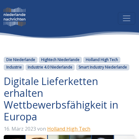
Kategorien
Die Niederlande
Hightech Niederlande
Holland High Tech
Industrie
Industrie 4.0 Niederlande
Smart Industry Niederlande
Digitale Lieferketten
erhalten
Wettbewerbsfähigkeit in
Europa
16. März 2023
von
Holland High Tech