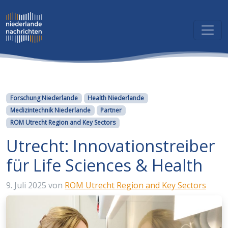
Kategorien
Forschung Niederlande
Health Niederlande
Medizintechnik Niederlande
Partner
ROM Utrecht Region and Key Sectors
Utrecht: Innovationstreiber
für Life Sciences & Health
9. Juli 2025
von
ROM Utrecht Region and Key Sectors