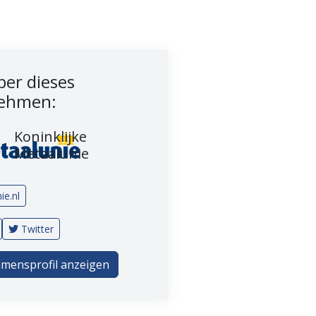
er dieses
ehmen:
Koninklijke
Metaalunie
ie.nl
Twitter
mensprofil anzeigen