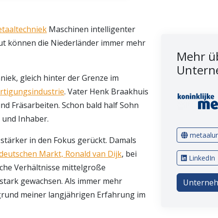
taaltechniek
Maschinen intelligenter
d Mut können die Niederländer immer mehr
Mehr üb
Untern
niek, gleich hinter der Grenze im
ertigungsindustrie
. Vater Henk Braakhuis
d Fräsarbeiten. Schon bald half Sohn
r und Inhaber.
metaalun
 stärker in den Fokus gerückt. Damals
deutschen Markt, Ronald van Dijk
, bei
LinkedIn
sche Verhältnisse mittelgroße
 stark gewachsen. Als immer mehr
Unterneh
grund meiner langjährigen Erfahrung im