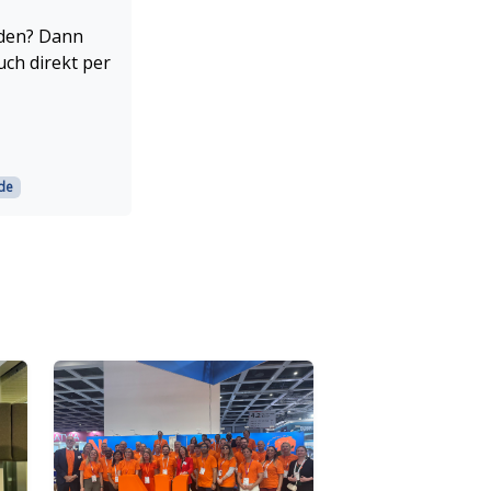
rden? Dann
uch direkt per
de