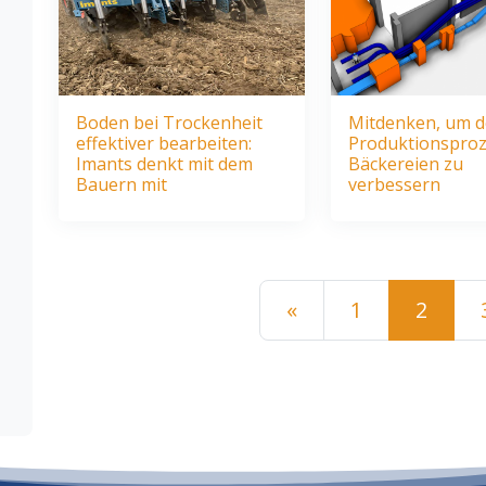
Boden bei Trockenheit
Mitdenken, um 
effektiver bearbeiten:
Produktionsproz
Imants denkt mit dem
Bäckereien zu
Bauern mit
verbessern
Beitrags-Navi
«
1
2