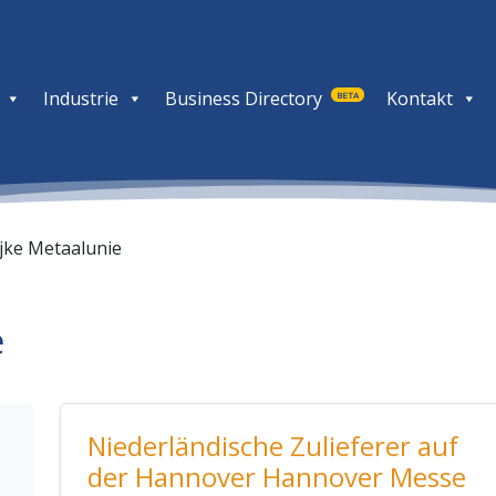
Industrie
Business Directory
Kontakt
BETA
ijke Metaalunie
e
Niederländische Zulieferer auf
der Hannover Hannover Messe