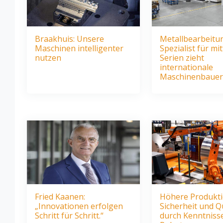
Braakhuis: Unsere
Metallbearbeitu
Maschinen intelligenter
Spezialist für mi
nutzen
Serien zieht
internationale
Maschinenbauer
Fried Kaanen:
Höhere Produkti
„Innovationen erfolgen
Sicherheit und Qu
Schritt für Schritt.“
durch Kenntniss